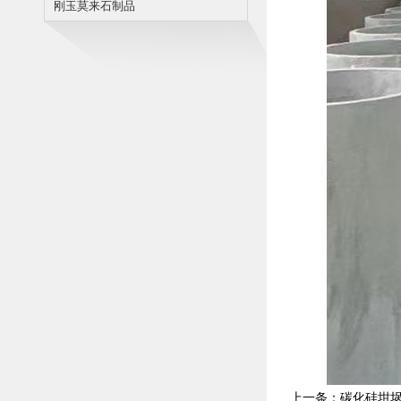
刚玉莫来石制品
上一条：
碳化硅坩